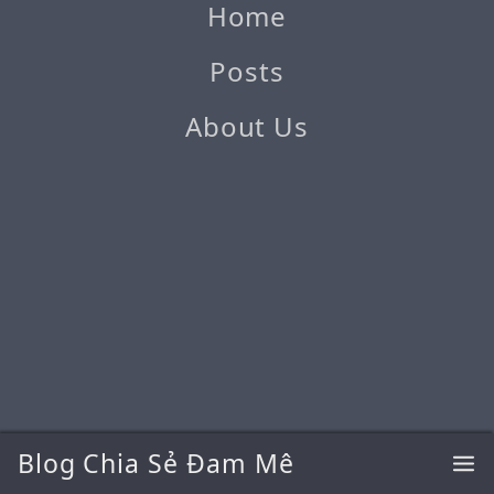
Home
Posts
About Us
Blog Chia Sẻ Đam Mê
@2026 Blog Chia Sẻ Đam Mê